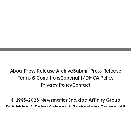
About
Press Release Archive
Submit Press Release
Terms & Conditions
Copyright/DMCA Policy
Privacy Policy
Contact
© 1995-2026 Newsmatics Inc. dba Affinity Group
Publishing & Palau Science & Technology Journal. All
Rights Reserved.
Cookie Settings / Your Privacy Choices